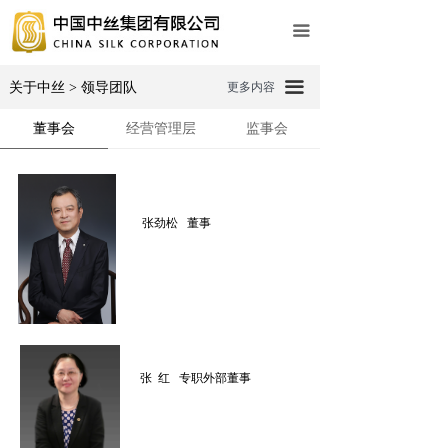
网站首页
끀
关于中丝
끀
关于中丝 > 领导团队
更多内容
新闻动态
董事会
经营管理层
监事会
业务中心
企业文化
张劲松 董事
社会责任
人力资源
党建工作
张 红
专职外部董事
专题专栏
信息公开