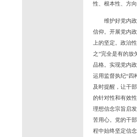
性、根本性、方向
维护好党内政治
信仰。开展党内政
上的坚定。政治性
之”完全是有的放
品格。实现党内政
运用监督执纪“四
及时提醒，让干部
的针对性和有效性
理想信念宗旨启发
苦用心。党的干部
程中始终坚定信念