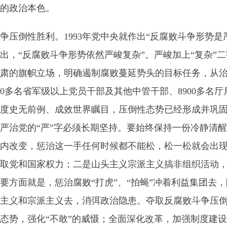
的政治本色。
倒性胜利。1993年党中央就作出“反腐败斗争形势是严
出，“反腐败斗争形势依然严峻复杂”。严峻加上“复杂”
肃的旗帜立场，明确遏制腐败蔓延势头的目标任务，从
40多名省军级以上党员干部及其他中管干部、8900多名厅
度史无前例、成效世界瞩目，压倒性态势已经形成并巩
严治党的“严”字必须长期坚持。要始终保持一份冷静清
内改变，惩治这一手任何时候都不能松，松一松就会出现
取党和国家权力；二是山头主义宗派主义搞非组织活动
要方面就是，惩治腐败“打虎”、“拍蝇”冲着利益集团去
主义和宗派主义去，消弭政治隐患。夺取反腐败斗争压
态势，强化“不敢”的威慑；全面深化改革，加强制度建设