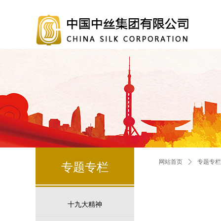
网站首页
ꄲ
专题专栏
专题专栏
十九大精神