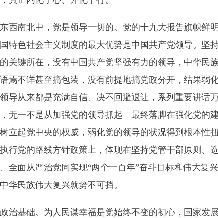
，真正内化于心、外化于行。
西南北中，党是领导一切的。党的十九大报告旗帜鲜明
国特色社会主义制度的最大优势是中国共产党领导。坚
的关键所在，没有中国共产党坚强有力的领导，中华民
语焉不详甚至搞包装，没有前提地搞党政分开，结果弱
领导从来都是充满自信、决不回避退让，系列重要讲话
，无一不是从加强党的领导抓起，最终落脚在强化党的
树立起党中央的权威，弱化党的领导的状况得到根本性
执行党的路线方针政策上，体现在坚持党管干部原则、
、全面从严治党同实现“两个一百年”奋斗目标和伟大复
中华民族伟大复兴就势不可挡。
治基础。为人民谋幸福是党始终不变的初心，国家发展