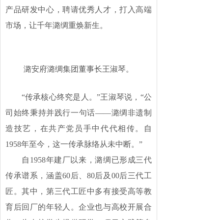
产品研发中心，聘请优秀人才，打入高端
市场，让千年潞绸重焕新生。
潞安府潞绸集团董事长王淑琴。
“传承核心终究是人。”王淑琴说，“公
司始终秉持并践行一句话——潞绸非遗制
造技艺，在共产党员手中代代相传。自
1958年至今，这一传承脉络从未中断。”
自1958年建厂以来，潞绸已形成三代
传承谱系，涵盖60后、80后及00后三代工
匠。其中，第三代工匠中多有接受高等教
育后回厂的年轻人。企业也与高校开展合