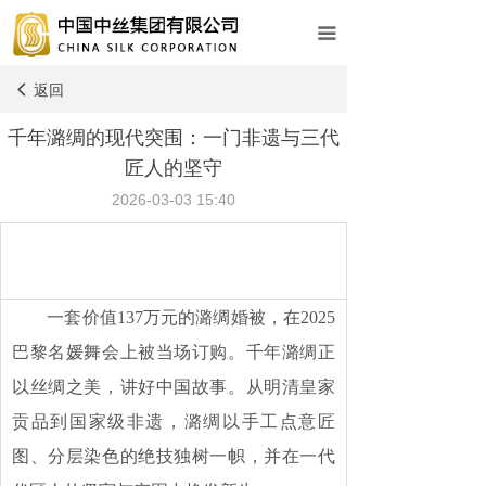
网站首页
끀
关于中丝
返回
넳
新闻动态
千年潞绸的现代突围：一门非遗与三代
匠人的坚守
业务中心
2026-03-03
15:40
企业文化
社会责任
人力资源
一套价值137万元的潞绸婚被，在2025
巴黎名媛舞会上被当场订购。千年潞绸正
党建工作
以丝绸之美，讲好中国故事。从明清皇家
专题专栏
贡品到国家级非遗，潞绸以手工点意匠
图、分层染色的绝技独树一帜，并在一代
信息公开