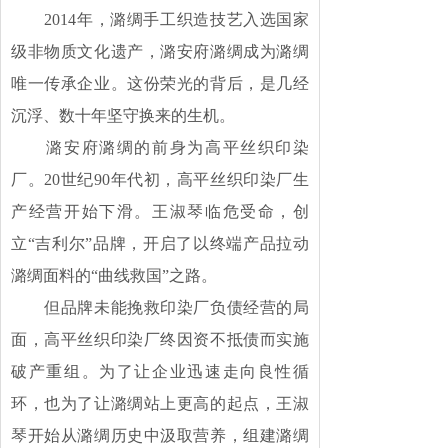
2014年，潞绸手工织造技艺入选国家
级非物质文化遗产，潞安府潞绸成为潞绸
唯一传承企业。这份荣光的背后，是几经
沉浮、数十年坚守换来的生机。
潞安府潞绸的前身为高平丝织印染
厂。20世纪90年代初，高平丝织印染厂生
产经营开始下滑。王淑琴临危受命，创
立“吉利尔”品牌，开启了以终端产品拉动
潞绸面料的“曲线救国”之路。
但品牌未能挽救印染厂负债经营的局
面，高平丝织印染厂终因资不抵债而实施
破产重组。为了让企业迅速走向良性循
环，也为了让潞绸站上更高的起点，王淑
琴开始从潞绸历史中汲取营养，组建潞绸