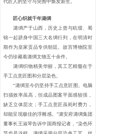
代匠人的坚守与突围中焕发新生。
匠心织就千年潞绸
潞绸产于山西，历史上曾与杭缎、蜀
锦一起跻身中国三大名绸行列，在明清时
期作为皇家贡品专供朝廷。故宫博物院至
今仍珍藏着潞绸文物五十余件。
潞绸织物精美华丽，其工艺精髓在于
手工点意匠图和分层染色。
“潞绸至今仍坚持手工点意匠图。电脑
扫描效率虽高，但成品图案平面感较强，
缺乏立体层次；手工点意匠虽耗时费力，
却能呈现极佳的浮雕感。”潞安府潞绸集团
董事长王淑琴告诉中国商报记者，“染色环
节也是这样。潞绸采用分层染色工艺，丝