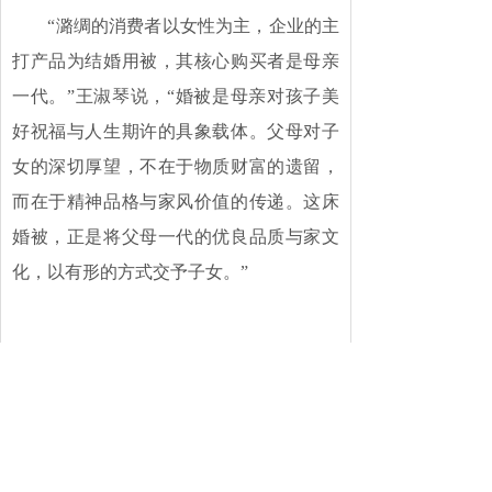
“潞绸的消费者以女性为主，企业的主
打产品为结婚用被，其核心购买者是母亲
一代。”王淑琴说，“婚被是母亲对孩子美
好祝福与人生期许的具象载体。父母对子
女的深切厚望，不在于物质财富的遗留，
而在于精神品格与家风价值的传递。这床
婚被，正是将父母一代的优良品质与家文
化，以有形的方式交予子女。”
潞绸经典产品婚被。
“不仅如此，企业推出的婴儿品牌，也
是基于用户使用体验后的自然延伸——用